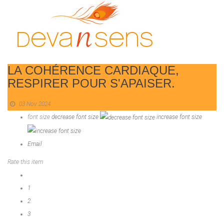
LA COHÉRENCE CARDIAQUE,
RESPIRER POUR S'APAISER.
03 Nov 2024
font size
decrease font size
increase font size
Email
Rate this item
1
2
3