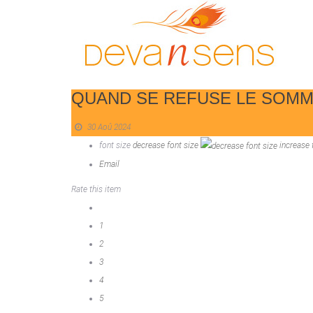
QUAND SE REFUSE LE SOMME
30 Aoû 2024
font size
decrease font size
increase 
Email
Rate this item
1
2
3
4
5